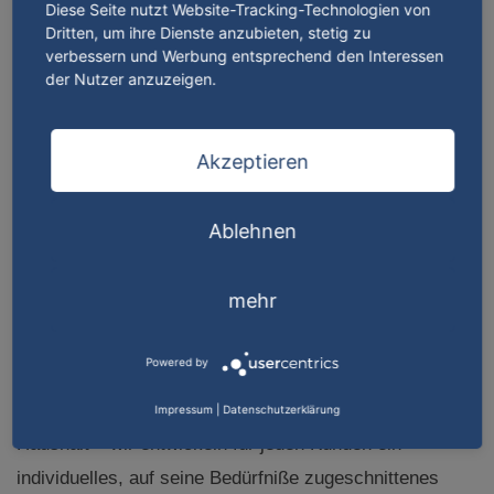
Diese Seite nutzt Website-Tracking-Technologien von
Dritten, um ihre Dienste anzubieten, stetig zu
32832 Augustdorf
verbessern und Werbung entsprechend den Interessen
der Nutzer anzuzeigen.
Öffnungszeiten
Montag – Freitag
Akzeptieren
7.00 – 12.30 h und 13.00 – 17:00 h
Samstag
Ablehnen
7.00 – 12.00 h
mehr
Ihr Experte für
Abfallbeseitigung in Lippe
Powered by
Ganz gleich, ob Großbetrieb, Baustelle oder privater
Impressum
|
Datenschutzerklärung
Haushalt – wir entwickeln für jeden Kunden ein
individuelles, auf seine Bedürfniße zugeschnittenes