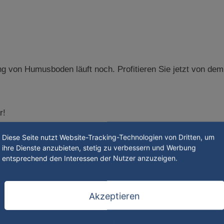
ng von Humusboden läuft noch. Profitieren Sie jetzt von dem
r!
Diese Seite nutzt Website-Tracking-Technologien von Dritten, um
en? Kein Problem, hier gehts zu den Infos unserem Recyclin
ihre Dienste anzubieten, stetig zu verbessern und Werbung
entsprechend den Interessen der Nutzer anzuzeigen.
Akzeptieren