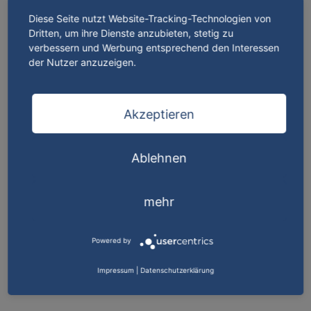
Diese Seite nutzt Website-Tracking-Technologien von
Anfrage & Kontakt – schnell
Dritten, um ihre Dienste anzubieten, stetig zu
verbessern und Werbung entsprechend den Interessen
und unkompliziert
der Nutzer anzuzeigen.
Sie benötigen
Nutzfahrzeugreifen in Detmold
,
Augustdorf, Lemgo, Schloß Holte-Stukenbrock oder
Akzeptieren
eine professionelle Montage?
Ablehnen
Anfragen bitte bevorzugt per E-Mail an:
mehr
info@freise-gruppe.de
Powered by
Kontakt
Impressum
|
Datenschutzerklärung