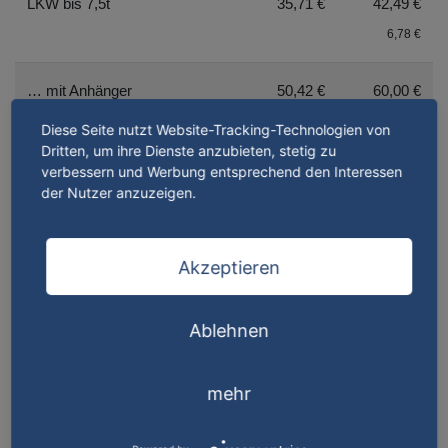
LKW bis 7,5t
35,71 €
42,49 €
6,78 €
… mit Anhänger
50,42 €
60,00 €
9,58 €
Diese Seite nutzt Website-Tracking-Technologien von
Dritten, um ihre Dienste anzubieten, stetig zu
verbessern und Werbung entsprechend den Interessen
LKW bis 18t
41,60 €
49,50 €
der Nutzer anzuzeigen.
7,90 €
… mit Anhänger
57,14 €
68,00 €
Akzeptieren
10,86 €
Ablehnen
LKW bis 26t
47,48 €
56,50 €
9,02 €
mehr
… mit Anhänger
65,55 €
78,00 €