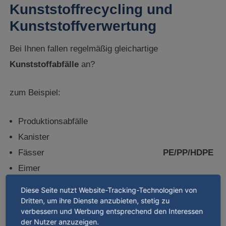
Kunststoffrecycling und
Kunststoffverwertung
Bei Ihnen fallen regelmäßig gleichartige
Kunststoffabfälle
an?
zum Beispiel:
Produktionsabfälle
Kanister
Fässer
PE/PP/HDPE
Eimer
Paletten
Diese Seite nutzt Website-Tracking-Technologien von
usw.
Dritten, um ihre Dienste anzubieten, stetig zu
verbessern und Werbung entsprechend den Interessen
der Nutzer anzuzeigen.
oder bei Gärtnerein und Gartencentern: