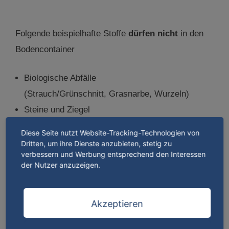
Folgende beispielhafte Stoffe
dürfen nicht
in den
Bodencontainer
Biologische Abfälle
(Strauch/Grünschnitt, Grasnarbe, Wurzeln)
Steine und Ziegel
Keramik
Diese Seite nutzt Website-Tracking-Technologien von
Fliesen und Kacheln
Dritten, um ihre Dienste anzubieten, stetig zu
verbessern und Werbung entsprechend den Interessen
Dachpfannen
der Nutzer anzuzeigen.
Mörtel und Putz
Porenbeton/Ytong
Akzeptieren
Asbest
Glas