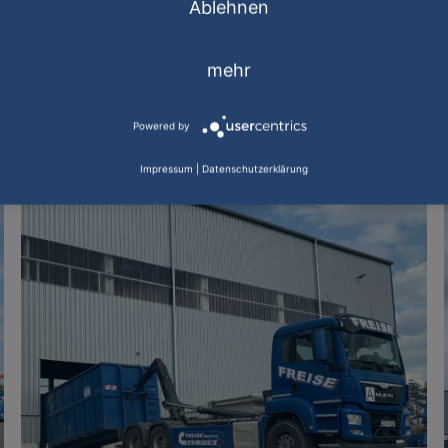
Ablehnen
rgrößen oder Details zu den Materialien? Hier geht’s zum C
mehr
Powered by
Impressum
|
Datenschutzerklärung